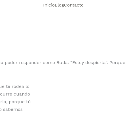
Inicio
Blog
Contacto
ía poder responder como Buda: “Estoy despierta”. Porque 
ue te rodea lo
 ocurre cuando
arla, porque tú
no sabemos