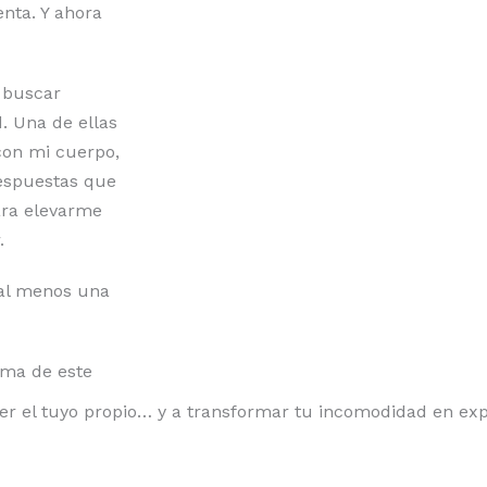
nta. Y ahora
 buscar
. Una de ellas
con mi cuerpo,
respuestas que
ara elevarme
.
 al menos una
oma de este
rer el tuyo propio… y a transformar tu incomodidad en ex